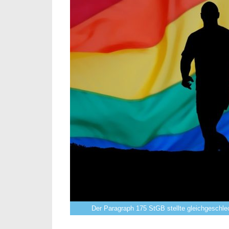
Der Paragraph 175 StGB stellte gleichgeschlech