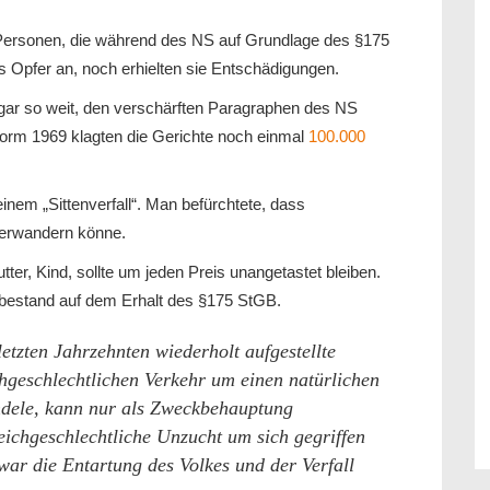
. Personen, die während des NS auf Grundlage des §175
s Opfer an, noch erhielten sie Entschädigungen.
gar so weit, den verschärften Paragraphen des NS
orm 1969 klagten die Gerichte noch einmal
100.000
inem „Sittenverfall“. Man befürchtete, dass
terwandern könne.
ter, Kind, sollte um jeden Preis unangetastet bleiben.
bestand auf dem Erhalt des §175 StGB.
letzten Jahrzehnten wiederholt aufgestellte
hgeschlechtlichen Verkehr um einen natürlichen
ndele, kann nur als Zweckbehauptung
ichgeschlechtliche Unzucht um sich gegriffen
r die Entartung des Volkes und der Verfall