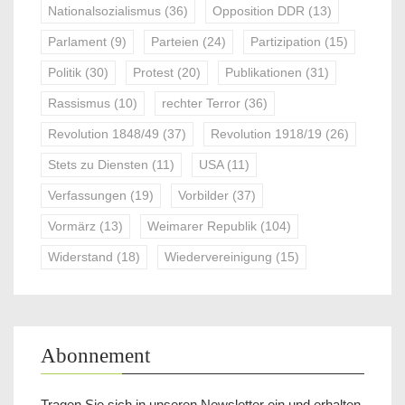
Nationalsozialismus
(36)
Opposition DDR
(13)
Parlament
(9)
Parteien
(24)
Partizipation
(15)
Politik
(30)
Protest
(20)
Publikationen
(31)
Rassismus
(10)
rechter Terror
(36)
Revolution 1848/49
(37)
Revolution 1918/19
(26)
Stets zu Diensten
(11)
USA
(11)
Verfassungen
(19)
Vorbilder
(37)
Vormärz
(13)
Weimarer Republik
(104)
Widerstand
(18)
Wiedervereinigung
(15)
Abonnement
Tragen Sie sich in unseren Newsletter ein und erhalten