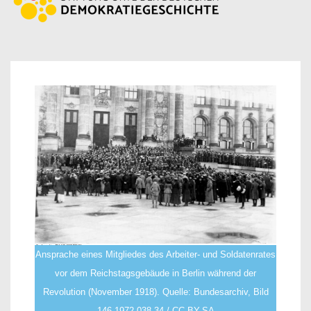
Ansprache eines Mitgliedes des Arbeiter- und Soldatenrates
vor dem Reichstagsgebäude in Berlin während der
Revolution (November 1918). Quelle: Bundesarchiv, Bild
146-1972-038-34 / CC-BY-SA