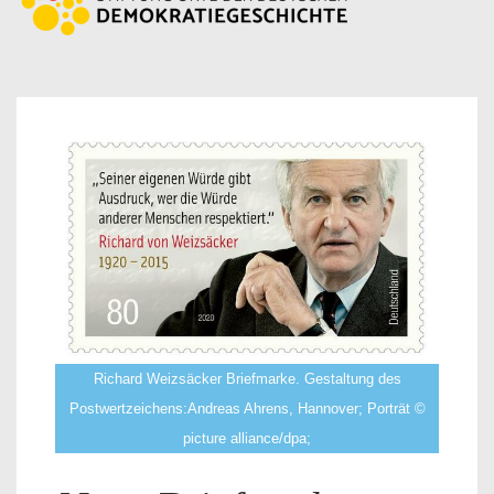
Richard Weizsäcker Briefmarke. Gestaltung des
Postwertzeichens:Andreas Ahrens, Hannover; Porträt ©
picture alliance/dpa;