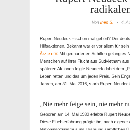
radikale
Von
Ines S.
•
4. A
Rupert Neudeck – schon mal gehört? Der deutsc
Hilfsaktionen. Bekannt war er vor allem für sein
Ärzte e.V.
Mit gecharterten Schiffen gelang es
Menschen auf ihrer Flucht aus Südvietnam aus 
späteren Aktionen folgte Neudeck dabei dem „Pr
Leben retten und das um jeden Preis. Sein Enga
Jahren, am 31. Mai 2016, starb Rupert Neudeck 
„Nie mehr feige sein, nie mehr n
Geboren am 14. Mai 1939 erlebte Rupert Neudec
Diese Fluchterfahrung prägte ihn, nach eigener
Nationalsozialismus als Ursprung sämtlichen Üb