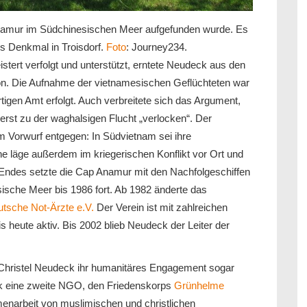
Anamur im Südchinesischen Meer aufgefunden wurde. Es
s Denkmal in Troisdorf.
Foto
: Journey234.
tert verfolgt und unterstützt, erntete Neudeck aus den
ktion. Die Aufnahme der vietnamesischen Geflüchteten war
gen Amt erfolgt. Auch verbreitete sich das Argument,
rst zu der waghalsigen Flucht „verlocken“. Der
esem Vorwurf entgegen: In Südvietnam sei ihre
e läge außerdem im kriegerischen Konflikt vor Ort und
 Endes setzte die Cap Anamur mit den Nachfolgeschiffen
sische Meer bis 1986 fort. Ab 1982 änderte das
tsche Not-Ärzte e.V.
Der Verein ist mit zahlreichen
is heute aktiv. Bis 2002 blieb Neudeck der Leiter der
 Christel Neudeck ihr humanitäres Engagement sogar
k eine zweite NGO, den Friedenskorps
Grünhelme
enarbeit von muslimischen und christlichen