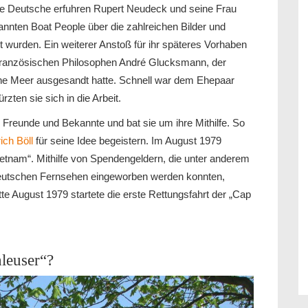
dere Deutsche erfuhren Rupert Neudeck und seine Frau
annten Boat People über die zahlreichen Bilder und
t wurden. Ein weiterer Anstoß für ihr späteres Vorhaben
ranzösischen Philosophen André Glucksmann, der
sche Meer ausgesandt hatte. Schnell war dem Ehepaar
zten sie sich in die Arbeit.
Freunde und Bekannte und bat sie um ihre Mithilfe. So
ich Böll
für seine Idee begeistern. Im August 1979
Vietnam“. Mithilfe von Spendengeldern, die unter anderem
eutschen Fernsehen eingeworben werden konnten,
Mitte August 1979 startete die erste Rettungsfahrt der „Cap
hleuser“?