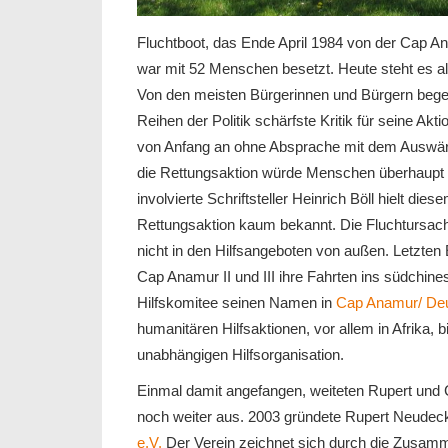
Fluchtboot, das Ende April 1984 von der Cap 
war mit 52 Menschen besetzt. Heute steht es al
Von den meisten Bürgerinnen und Bürgern begeis
Reihen der Politik schärfste Kritik für seine A
von Anfang an ohne Absprache mit dem Auswärti
die Rettungsaktion würde Menschen überhaupt e
involvierte Schriftsteller Heinrich Böll hielt di
Rettungsaktion kaum bekannt. Die Fluchtursach
nicht in den Hilfsangeboten von außen. Letzten
Cap Anamur II und III ihre Fahrten ins südchine
Hilfskomitee seinen Namen in
Cap Anamur/ Deu
humanitären Hilfsaktionen, vor allem in Afrika, b
unabhängigen Hilfsorganisation.
Einmal damit angefangen, weiteten Rupert und
noch weiter aus. 2003 gründete Rupert Neudec
e.V.
Der Verein zeichnet sich durch die Zusamm