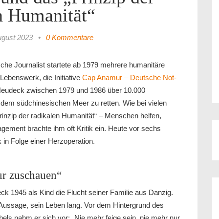
n Humanität“
ugust 2023
•
0 Kommentare
he Journalist startete ab 1979 mehrere humanitäre
 Lebenswerk, die Initiative
Cap Anamur – Deutsche Not-
 Neudeck zwischen 1979 und 1986 über 10.000
dem südchinesischen Meer zu retten. Wie bei vielen
inzip der radikalen Humanität“ – Menschen helfen,
gement brachte ihm oft Kritik ein. Heute vor sechs
in Folge einer Herzoperation.
ur zuschauen“
k 1945 als Kind die Flucht seiner Familie aus Danzig.
 Aussage, sein Leben lang. Vor dem Hintergrund des
els nahm er sich vor: „Nie mehr feige sein, nie mehr nur