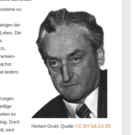
esebene so
örigen der
 Leben. Die
s
ch,
arteien-
nächst
d ändern
tzungen
nftige
tehen im
inig. Doch
Herbert Gruhl. Quelle:
CC BY-SA 3.0 DE
l, wird