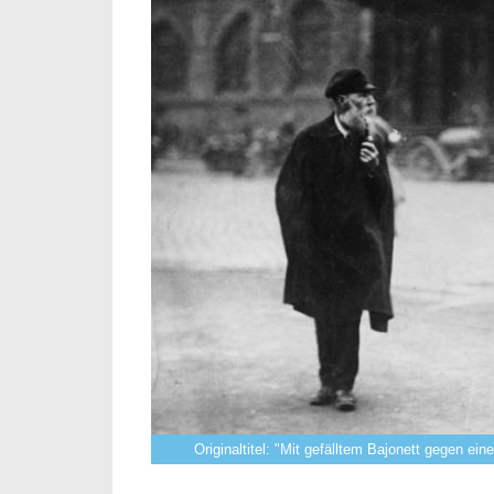
Originaltitel: "Mit gefälltem Bajonett gegen e