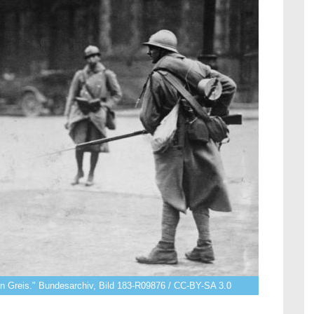
inen Greis." Bundesarchiv, Bild 183-R09876 / CC-BY-SA 3.0