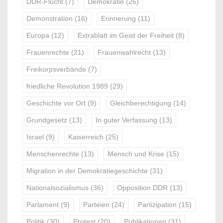
DDR-Flucht
(7)
Demokratie
(26)
Demonstration
(16)
Erinnerung
(11)
Europa
(12)
Extrablatt im Geist der Freiheit
(8)
Frauenrechte
(21)
Frauenwahlrecht
(13)
Freikorpsverbände
(7)
friedliche Revolution 1989
(29)
Geschichte vor Ort
(9)
Gleichberechtigung
(14)
Grundgesetz
(13)
In guter Verfassung
(13)
Israel
(9)
Kaiserreich
(25)
Menschenrechte
(13)
Mensch und Krise
(15)
Migration in der Demokratiegeschichte
(31)
Nationalsozialismus
(36)
Opposition DDR
(13)
Parlament
(9)
Parteien
(24)
Partizipation
(15)
Politik
(30)
Protest
(20)
Publikationen
(31)