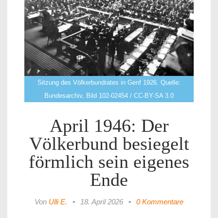
Sitzung des Völkerbundrates in Genf 1926. Quelle:
Bundesarchiv, Bild 102-02454 / CC-BY-SA 3.0
April 1946: Der
Völkerbund besiegelt
förmlich sein eigenes
Ende
Von
Ulli E.
•
18. April 2026
•
0 Kommentare