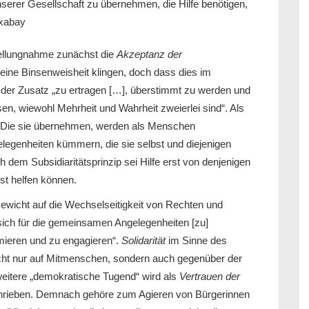
serer Gesellschaft zu übernehmen, die Hilfe benötigen,
ixabay
tellungnahme zunächst die
Akzeptanz der
eine Binsenweisheit klingen, doch dass dies im
h der Zusatz „zu ertragen […], überstimmt zu werden und
n, wiewohl Mehrheit und Wahrheit zweierlei sind“. Als
 Die sie übernehmen, werden als Menschen
elegenheiten kümmern, die sie selbst und diejenigen
ch dem Subsidiaritätsprinzip sei Hilfe erst von denjenigen
bst helfen können.
ewicht auf die Wechselseitigkeit von Rechten und
sich für die gemeinsamen Angelegenheiten [zu]
ormieren und zu engagieren“.
Solidarität
im Sinne des
cht nur auf Mitmenschen, sondern auch gegenüber der
 weitere „demokratische Tugend“ wird als
Vertrauen der
hrieben. Demnach gehöre zum Agieren von Bürgerinnen