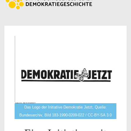
Das Logo der Initiative Demokratie Jetzt, Quelle:
Bundesarchiv, Bild 183-1990-0209-022 / CC-BY-SA 3.0