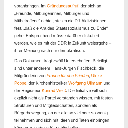
voranbringen. Im
Gründungsaufruf
, der sich an
„Freunde, Mitbürgerinnen, Mitbürger und
Mitbetroffene“ richtet, stellen die DJ-Aktivist:innen
fest, „daß die Ära des Staatssozialismus zu Ende“
gehe. Entsprechend müsse darüber diskutiert
werden, wie es mit der DDR in Zukunft weitergehe –
ihrer Meinung nach nur demokratisch.
Das Dokument trägt zwölf Unterschriften. Beteiligt
sind unter anderem Hans-Jürgen Fischbeck, die
Mitgründerin von
Frauen für den Frieden
,
Ulrike
Poppe,
der Kirchenhistoriker
Wolfgang Ullmann
und
der Regisseur
Konrad Weiß
. Die Initiative will sich
explizit nicht als Partei verstanden wissen, mit festen
Strukturen und Mitgliedschaften, sondern als
Bürgerbewegung, an der alle so viel oder so wenig
teilnehmen und sich mit Ideen und Taten einbringen
können, wie sie es für richtig halten.