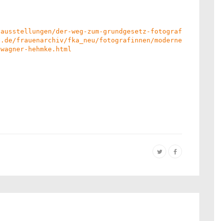
/ausstellungen/der-weg-zum-grundgesetz-fotografien-von-e
f.de/frauenarchiv/fka_neu/fotografinnen/moderne/wagner-h
-wagner-hehmke.html