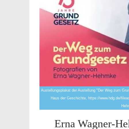
Austellungsplakat der Austellung "Der Weg zum Gru
Haus der Geschichte, https://www.hdg.de/file
Hehm
Erna Wagner-He