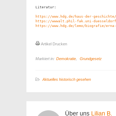
Literatur:
https://www.hdg.de/haus-der-geschichte
https://wwwalt.phil-fak.uni-duesseldor
https://www.hdg.de/lemo/biografie/erna
Artikel Drucken
Markiert in:
Demokratie
,
Grundgesetz
Aktuelles historisch gesehen
Über uns
Lilian B.