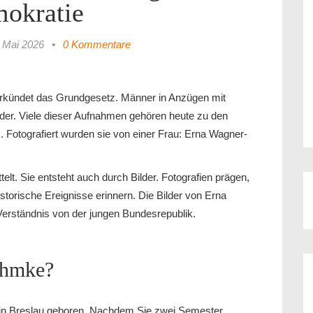
okratie
 Mai 2026
•
0 Kommentare
erkündet das Grundgesetz. Männer in Anzügen mit
nder. Viele dieser Aufnahmen gehören heute zu den
. Fotografiert wurden sie von einer Frau: Erna Wagner-
elt. Sie entsteht auch durch Bilder. Fotografien prägen,
istorische Ereignisse erinnern. Die Bilder von Erna
erständnis von der jungen Bundesrepublik.
ehmke?
n Breslau geboren. Nachdem Sie zwei Semester