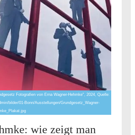
ndgesetz Fotografien von Erna Wagner-Hehmke", 2024, Quelle:
admin/bilder/01-Bonn/Ausstellungen/Grundgesetz_Wagner-
ke_Plakat.jpg
hmke: wie zeigt man