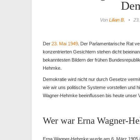
Dem
Von
Lilian B.
•
23.
Der
23. Mai 1949
. Der Parlamentarische Rat v
konzentrierten Gesichtern stehen dicht beieina
bekanntesten Bildern der frühen Bundesrepublik
Hehmke.
Demokratie wird nicht nur durch Gesetze vermitt
wie wir uns politische Systeme vorstellen und h
Wagner-Hehmke beeinflussen bis heute unser V
Wer war Erna Wagner-H
Erna Wagner-Hehmke wurde am 6. März 1905 i