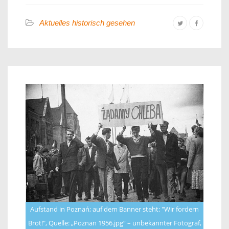
Aktuelles historisch gesehen
Aufstand in Poznań; auf dem Banner steht: "Wir fordern
Brot!", Quelle: „Poznan 1956.jpg“ – unbekannter Fotograf,