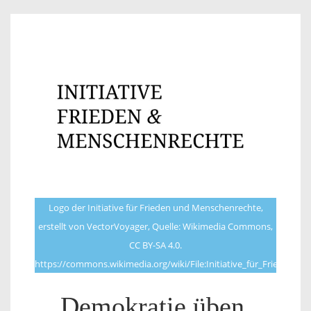
Logo der Initiative für Frieden und Menschenrechte,
erstellt von VectorVoyager, Quelle: Wikimedia Commons,
CC BY-SA 4.0.
https://commons.wikimedia.org/wiki/File:Initiative_für_Frieden_
Demokratie üben,