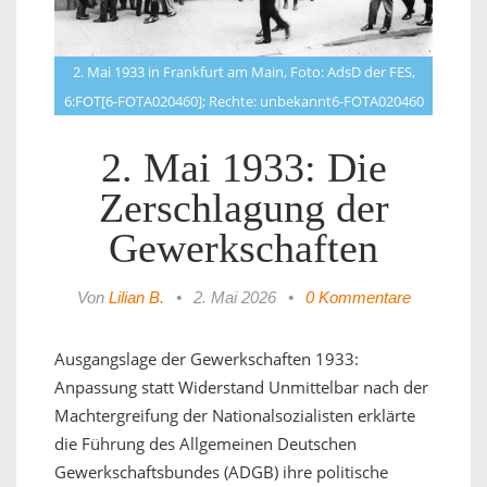
2. Mai 1933 in Frankfurt am Main, Foto: AdsD der FES,
6:FOT[6-FOTA020460]; Rechte: unbekannt6-FOTA020460
2. Mai 1933: Die
Zerschlagung der
Gewerkschaften
Von
Lilian B.
•
2. Mai 2026
•
0 Kommentare
Ausgangslage der Gewerkschaften 1933:
Anpassung statt Widerstand Unmittelbar nach der
Machtergreifung der Nationalsozialisten erklärte
die Führung des Allgemeinen Deutschen
Gewerkschaftsbundes (ADGB) ihre politische