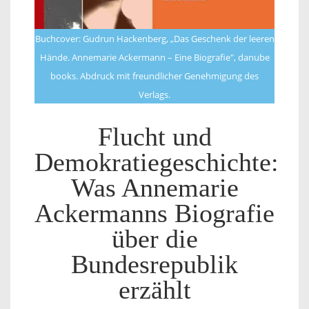
Buchcover: Gudrun Hackenberg, „Das Geschenk der leeren
Hände. Annemarie Ackermann – Eine Biografie", danube
books. Abdruck mit freundlicher Genehmigung des
Verlags.
Flucht und
Demokratiegeschichte:
Was Annemarie
Ackermanns Biografie
über die
Bundesrepublik
erzählt