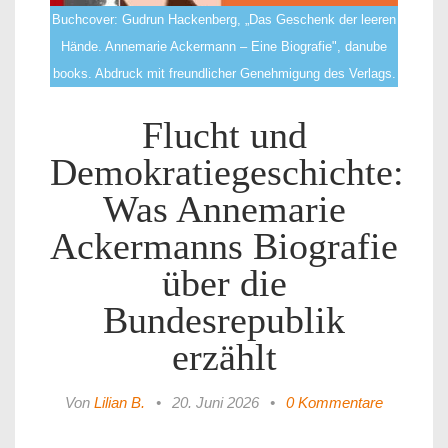
Buchcover: Gudrun Hackenberg, „Das Geschenk der leeren
Hände. Annemarie Ackermann – Eine Biografie", danube
books. Abdruck mit freundlicher Genehmigung des Verlags.
Flucht und
Demokratiegeschichte:
Was Annemarie
Ackermanns Biografie
über die
Bundesrepublik
erzählt
Von
Lilian B.
•
20. Juni 2026
•
0 Kommentare