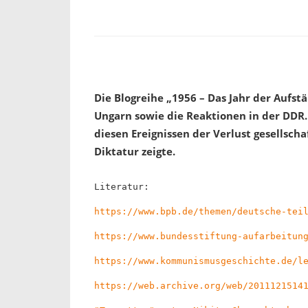
Die Blogreihe „1956 – Das Jahr der Aufst
Ungarn sowie die Reaktionen in der DDR. 
diesen Ereignissen der Verlust gesellsch
Diktatur zeigte.
Literatur:
https://www.bpb.de/themen/deutsche-tei
https://www.bundesstiftung-aufarbeitun
https://www.kommunismusgeschichte.de/l
https://web.archive.org/web/2011121514