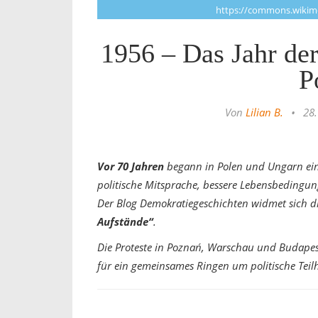
https://commons.wikime
1956 – Das Jahr der
P
Von
Lilian B.
•
28.
Vor 70 Jahren
begann in Polen und Ungarn eine
politische Mitsprache, bessere Lebensbedingu
Der Blog Demokratiegeschichten widmet sich di
Aufstände“
.
Die Proteste in Poznań, Warschau und Budapest
für ein gemeinsames Ringen um politische Teil