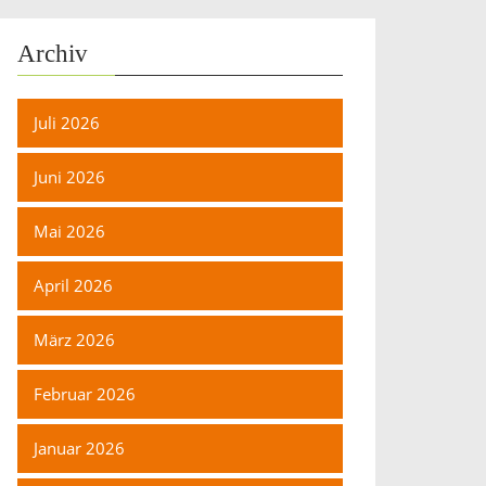
Archiv
Juli 2026
Juni 2026
Mai 2026
April 2026
nan-den-polnischen-oktober-und-den-volksaufstand-in-unga
März 2026
-denkmal
Februar 2026
d-seine-folgen
Januar 2026
1956/documents/machcewicz_posen.pdf