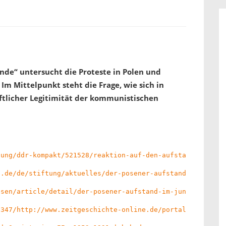
ände“ untersucht die Proteste in Polen und
Im Mittelpunkt steht die Frage, wie sich in
aftlicher Legitimität der kommunistischen
lung/ddr-kompakt/521528/reaktion-auf-den-aufstand-in-poz
g.de/de/stiftung/aktuelles/der-posener-aufstand-und-sein
esen/article/detail/der-posener-aufstand-im-juni-1956-un
1347/http://www.zeitgeschichte-online.de/portals/_ungarn