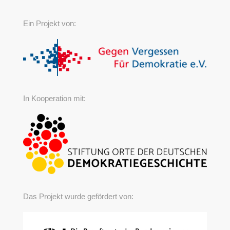
Ein Projekt von:
In Kooperation mit:
Das Projekt wurde gefördert von: