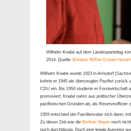
Wilhelm Knabe auf dem Landesparteitag vo
2014. Quelle:
Bündnis 90/Die Grünen Nordr
Wilhelm Knabe wurde 1923 in Arnsdorf (Sachse
kehrte er 1945 als überzeugter Pazifist zurück u
CDU ein. Bis 1950 studierte er Forstwirtschaf
promoviert. Knabe nahm aus politischer Überzeu
pazifistischen Gründen ab, als Reserveoffizier 
1959 entschied der Familienvater sich dann, mi
Zu dieser Zeit war die
Berliner Mauer
noch nicht
noch durchlässig. Doch eine legale Ausreise au