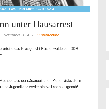
-0009, Foto: Horst Sturm, CC-BY-SA 3.0
n unter Hausarrest
6. November 2024
•
0 Kommentare
rurteilte das Kreisgericht Fürstenwalde den DDR-
t.
r Methode aus der pädagogischen Mottenkiste, die im
r und Jugendliche weder sinnvoll noch zeitgemäß