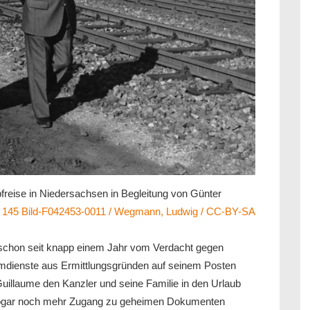
freise in Niedersachsen in Begleitung von Günter
B 145 Bild-F042453-0011 / Wegmann, Ludwig / CC-BY-SA
t schon seit knapp einem Jahr vom Verdacht gegen
imdienste aus Ermittlungsgründen auf seinem Posten
 Guillaume den Kanzler und seine Familie in den Urlaub
 sogar noch mehr Zugang zu geheimen Dokumenten