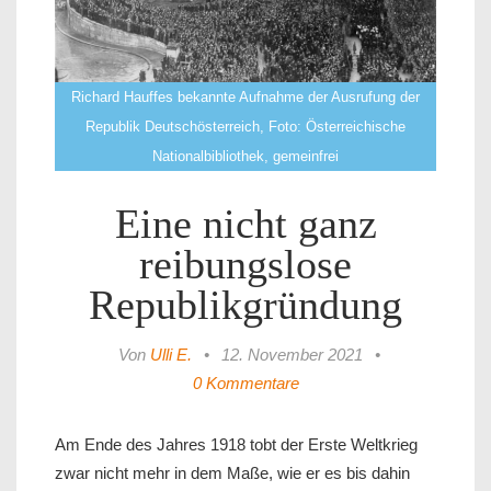
Richard Hauffes bekannte Aufnahme der Ausrufung der
Republik Deutschösterreich, Foto: Österreichische
Nationalbibliothek, gemeinfrei
Eine nicht ganz
reibungslose
Republikgründung
Von
Ulli E.
•
12. November 2021
•
0 Kommentare
Am Ende des Jahres 1918 tobt der Erste Weltkrieg
zwar nicht mehr in dem Maße, wie er es bis dahin