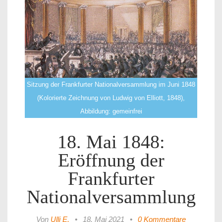
Sitzung der Frankfurter Nationalversammlung im Juni 1848
(Kolorierte Zeichnung von Ludwig von Elliott, 1848),
Abbildung: gemeinfrei
18. Mai 1848:
Eröffnung der
Frankfurter
Nationalversammlung
Von
Ulli E.
•
18. Mai 2021
•
0 Kommentare