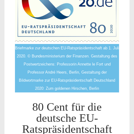
Briefmarke zur deutschen EU-Ratspräsidentschaft ab 1. Juli
2020. © Bundesministerium der Finanzen. Gestaltung des
Postwertzeichens: Professorin Annette le Fort und
Professor André Heers, Berlin, Gestaltung der
Bildwortmarke zur EU-Ratspräsidentschaft Deutschland
2020: Zum goldenen Hirschen, Berlin
80 Cent für die
deutsche EU-
Ratspräsidentschaft