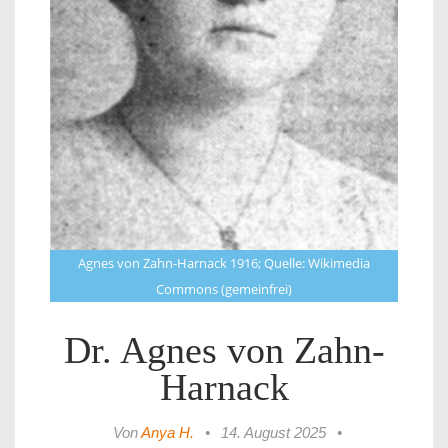
Agnes von Zahn-Harnack 1916; Quelle: Wikimedia
Commons (gemeinfrei)
Dr. Agnes von Zahn-
Harnack
Von
Anya H.
•
14. August 2025
•