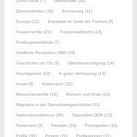
DDR-Flucht
(7)
Demokratie
(26)
Demonstration
(16)
Erinnerung
(11)
Europa
(12)
Extrablatt im Geist der Freiheit
(8)
Frauenrechte
(21)
Frauenwahlrecht
(13)
Freikorpsverbände
(7)
friedliche Revolution 1989
(29)
Geschichte vor Ort
(9)
Gleichberechtigung
(14)
Grundgesetz
(13)
In guter Verfassung
(13)
Israel
(9)
Kaiserreich
(25)
Menschenrechte
(13)
Mensch und Krise
(15)
Migration in der Demokratiegeschichte
(31)
Nationalsozialismus
(36)
Opposition DDR
(13)
Parlament
(9)
Parteien
(24)
Partizipation
(15)
Politik
(30)
Protest
(20)
Publikationen
(31)