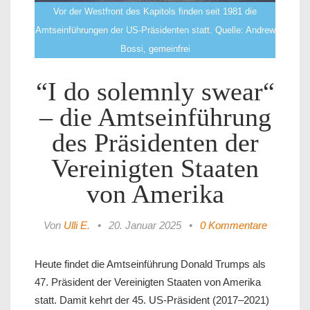
Vor der Westfront des Kapitols finden seit 1981 die
Amtseinführungen der US-Präsidenten statt. Quelle: Andrew
Bossi, gemeinfrei
“I do solemnly swear“
– die Amtseinführung
des Präsidenten der
Vereinigten Staaten
von Amerika
Von
Ulli E.
•
20. Januar 2025
•
0 Kommentare
Heute findet die Amtseinführung Donald Trumps als
47. Präsident der Vereinigten Staaten von Amerika
statt. Damit kehrt der 45. US-Präsident (2017–2021)