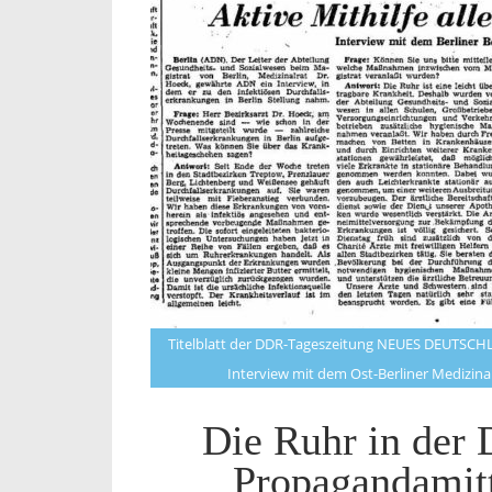
Titelblatt der DDR-Tageszeitung NEUES DEUTSCHLA
Interview mit dem Ost-Berliner Medizinal
Die Ruhr in der
Propagandamitt