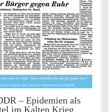
ND vom 4.4.1962. "Aktive Mithilfe aller Bürger gegen Ruhr"
rat Dr. Hoeck über die Ruhr-Epidemie in Ost-Berlin
 DDR – Epidemien als
el im Kalten Krieg