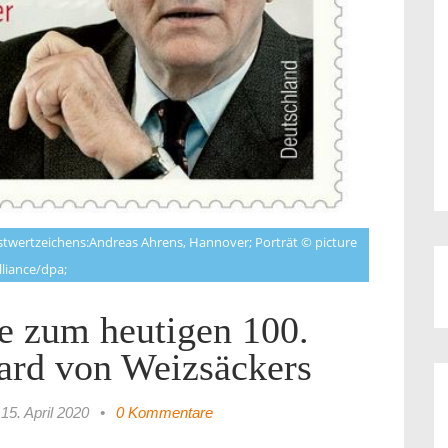
stwertzeichens:Andreas Ahrens, Hannover; Porträt © picture
lliance/dpa;
e zum heutigen 100.
ard von Weizsäckers
15. April 2020
•
0 Kommentare