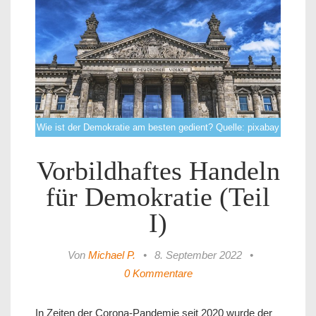
Wie ist der Demokratie am besten gedient? Quelle: pixabay
Vorbildhaftes Handeln
für Demokratie (Teil
I)
Von
Michael P.
•
8. September 2022
•
0 Kommentare
In Zeiten der Corona-Pandemie seit 2020 wurde der